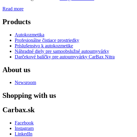
Read more
Products
Autokozmetika
Profesionálne čistiace prostriedky
Príslušenstvo k autokozmetike
Náhradné diely pre samoobslužné autoumyvárky
Darčekové balíčky pre autoumyvárky CarBax Nitra
About us
Newsroom
Shopping with us
Carbax.sk
Facebook
Instagram
LinkedIn