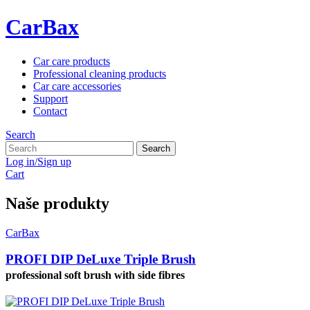
CarBax
Car care products
Professional cleaning products
Car care accessories
Support
Contact
Search
Search
Log in/Sign up
Cart
Naše produkty
CarBax
PROFI DIP DeLuxe Triple Brush
professional soft brush with side fibres