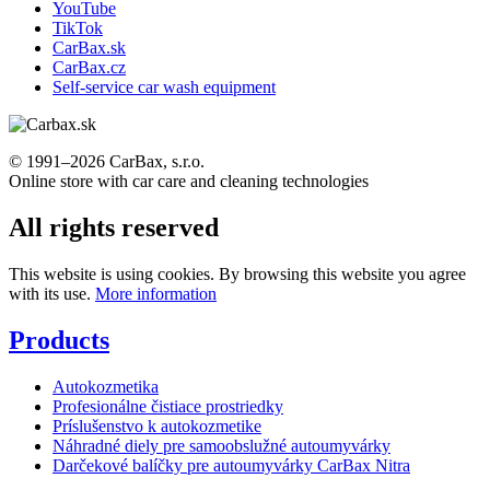
YouTube
TikTok
CarBax.sk
CarBax.cz
Self-service car wash equipment
© 1991–2026 CarBax, s.r.o.
Online store with car care and cleaning technologies
All rights reserved
This website is using cookies. By browsing this website you agree
with its use.
More information
Products
Autokozmetika
Profesionálne čistiace prostriedky
Príslušenstvo k autokozmetike
Náhradné diely pre samoobslužné autoumyvárky
Darčekové balíčky pre autoumyvárky CarBax Nitra