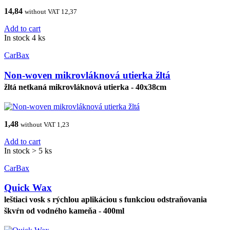
14,84
without VAT 12,37
Add to cart
In stock 4 ks
CarBax
Non-woven mikrovláknová utierka žltá
žltá netkaná mikrovláknová utierka - 40x38cm
1,48
without VAT 1,23
Add to cart
In stock > 5 ks
CarBax
Quick Wax
leštiaci vosk s rýchlou aplikáciou s funkciou odstraňovania
škvŕn od vodného kameňa - 400ml