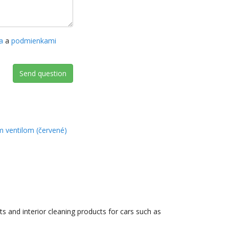
a
a
podmienkami
Send question
 ventilom (červené)
s and interior cleaning products for cars such as