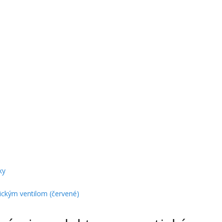
ky
ickým ventilom (červené)