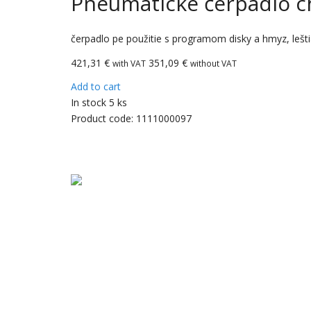
Pneumatické čerpadlo c
čerpadlo pe použitie s programom disky a hmyz, lešti
421,31
€
351,09 €
with VAT
without VAT
Add to cart
In stock 5 ks
Product code:
1111000097
CarBax