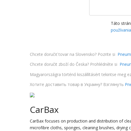
Táto strá
používani
Chcete doručiť tovar na Slovensko? Pozrite si
Pneuma
Chcete doručit zboží do Česka? Prohlédněte si
Pneum
Magyarországra történő kiszállításért tekintse meg e
Хотите доставить товар в Украину? Взглянуть
Pne
CarBax
CarBax focuses on production and distribution of clea
microfibre cloths, sponges, cleaning brushes, drying 