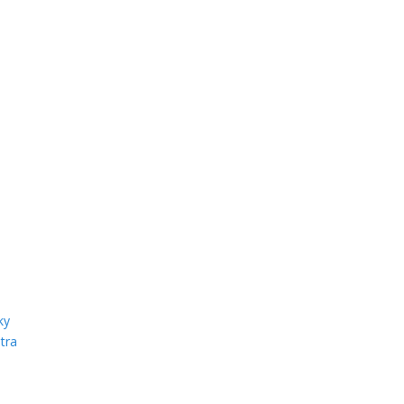
ky
tra