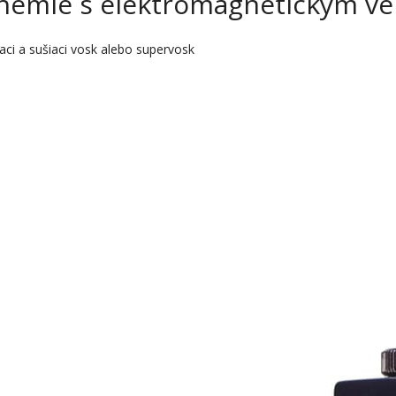
hémie s elektromagnetickým ven
aci a sušiaci vosk alebo supervosk