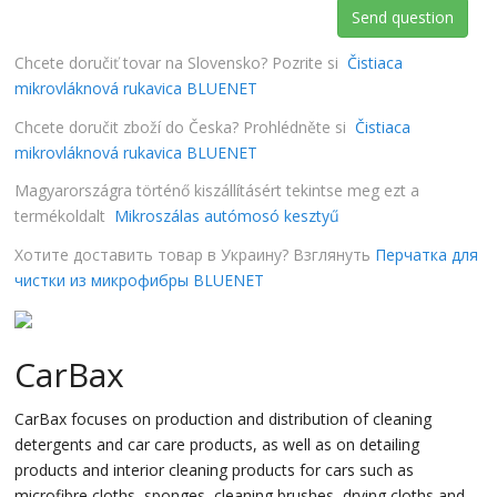
Send question
Chcete doručiť tovar na Slovensko? Pozrite si
Čistiaca
mikrovláknová rukavica BLUENET
Chcete doručit zboží do Česka? Prohlédněte si
Čistiaca
mikrovláknová rukavica BLUENET
Magyarországra történő kiszállításért tekintse meg ezt a
termékoldalt
Mikroszálas autómosó kesztyű
Хотите доставить товар в Украину? Взглянуть
Перчатка для
чистки из микрофибры BLUENET
CarBax
CarBax focuses on production and distribution of cleaning
detergents and car care products, as well as on detailing
products and interior cleaning products for cars such as
microfibre cloths, sponges, cleaning brushes, drying cloths and