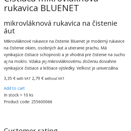
rukavica BLUENET
mikrovláknová rukavica na čistenie
áut
Mikrovláknové rukavice na čistenie Bluenet je moderný rukavice
na čistenie okien, osobných áut a utieranie prachu. Má
vynikajúce čistiace schopnosti a je vhodná pre čistenie na sucho
aj na mokro. Vďaka jej mikrovláknovému zloženiu dosiahne
vynikajúce čistiace a leštiace výsledky. Veľkosť je univerzálna.
3,35
€
2,79 €
with VAT
without VAT
Add to cart
In stock > 10 ks
Product code:
255600066
Customer rating